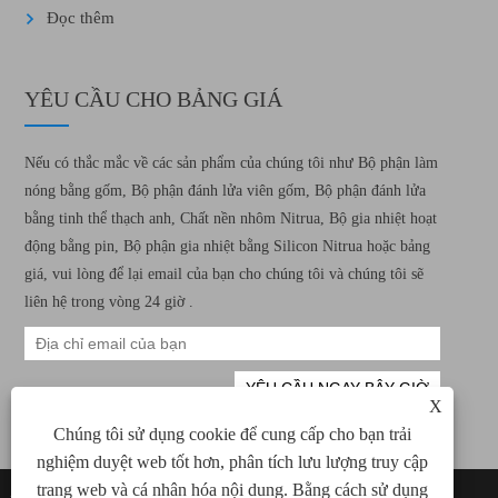
Đọc thêm
YÊU CẦU CHO BẢNG GIÁ
Nếu có thắc mắc về các sản phẩm của chúng tôi như Bộ phận làm
nóng bằng gốm, Bộ phận đánh lửa viên gốm, Bộ phận đánh lửa
bằng tinh thể thạch anh, Chất nền nhôm Nitrua, Bộ gia nhiệt hoạt
động bằng pin, Bộ phận gia nhiệt bằng Silicon Nitrua hoặc bảng
giá, vui lòng để lại email của bạn cho chúng tôi và chúng tôi sẽ
liên hệ trong vòng 24 giờ .
X
Chúng tôi sử dụng cookie để cung cấp cho bạn trải
nghiệm duyệt web tốt hơn, phân tích lưu lượng truy cập
trang web và cá nhân hóa nội dung. Bằng cách sử dụng