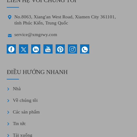
LIÊN HỆ VỚI CHÚNG TÔI

No.8063, Xiang'an West Road, Xiamen City 361101,
tỉnh Phúc Kiến, Trung Quốc

service@xmgrwy.com
ĐIỀU HƯỚNG NHANH
Nhà
Về chúng tôi
Các sản phẩm
Tin tức
Tải xuống