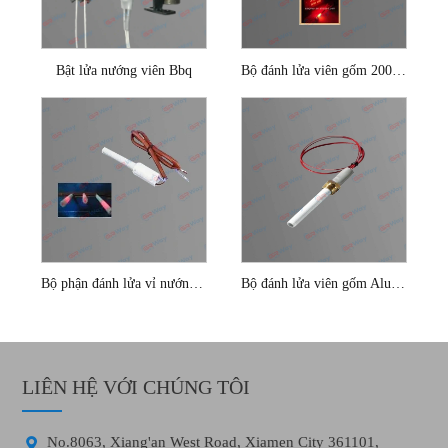
Bật lửa nướng viên Bbq
Bộ đánh lửa viên gốm 200w cho nồi hơi sinh khối
Bộ phận đánh lửa vỉ nướng bằng gốm
Bộ đánh lửa viên gốm Alumina bằng sợi đồng
LIÊN HỆ VỚI CHÚNG TÔI

No.8063, Xiang'an West Road, Xiamen City 361101,