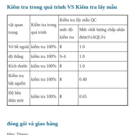
Kiểm tra trong quá trình VS Kiểm tra lấy mẫu
Kiểm tra lấy mẫu QC
vật quan
Kiểm tra trong
mức độ
Mức chất lượng chấp nhận
trọng
quá trình
kiểm tra
đượcï¼AQLï¼
Vẻ bề ngoài
kiểm tra 100%
Ⅱ
1.0
độ thẳng
kiểm tra 100%
S-4
1.0
Kích thước
kiểm tra 100%
Ⅱ
1.0
Kiểm tra
kiểm tra 100%
Ⅱ
0.40
bật nguồn
Độ bền
kiểm tra 100%
Ⅱ
0.65
điện môi
đóng gói và giao hàng
Hộp; Thùng;