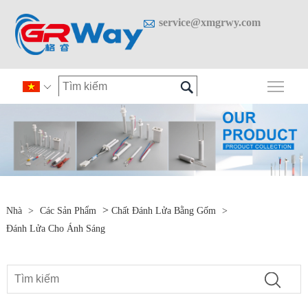

service@xmgrwy.com

Chuy

>
Nhà
>
Các Sản Phẩm
Chất Đánh Lửa Bằng Gốm
>
Đánh Lửa Cho Ánh Sáng