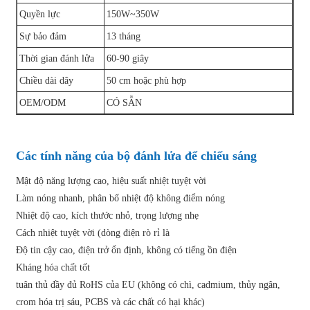
Quyền lực
150W~350W
Sự bảo đảm
13 tháng
Thời gian đánh lửa
60-90 giây
Chiều dài dây
50 cm hoặc phù hợp
OEM/ODM
CÓ SẴN
Các tính năng của bộ đánh lửa để chiếu sáng
Mật độ năng lượng cao, hiệu suất nhiệt tuyệt vời
Làm nóng nhanh, phân bố nhiệt độ không điểm nóng
Nhiệt độ cao, kích thước nhỏ, trọng lượng nhẹ
Cách nhiệt tuyệt vời (dòng điện rò rỉ là
Độ tin cậy cao, điện trở ổn định, không có tiếng ồn điện
Kháng hóa chất tốt
tuân thủ đầy đủ RoHS của EU (không có chì, cadmium, thủy ngân,
crom hóa trị sáu, PCBS và các chất có hại khác)