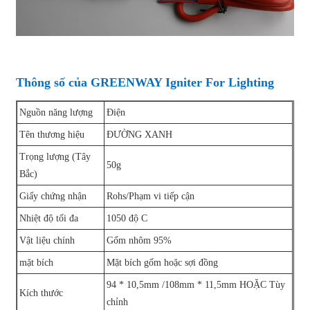
Thông số của GREENWAY Igniter For Lighting
Nguồn năng lượng
Điện
Tên thương hiệu
ĐƯỜNG XANH
Trọng lượng (Tây
50g
Bắc)
Giấy chứng nhận
Rohs/Phạm vi tiếp cận
Nhiệt độ tối đa
1050 độ C
Vật liệu chính
Gốm nhôm 95%
mặt bích
Mặt bích gốm hoặc sợi đồng
94 * 10,5mm /108mm * 11,5mm HOẶC Tùy
Kích thước
chỉnh