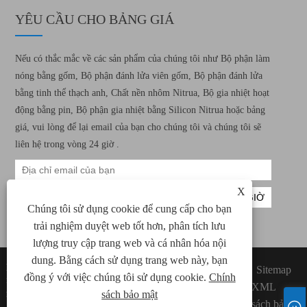
YÊU CẦU CHO BẢNG GIÁ
Nếu có thắc mắc về các sản phẩm của chúng tôi như Bộ phận làm
nóng bằng gốm, Bộ phận đánh lửa viên gốm, Bộ phận đánh lửa
bằng tinh thể thạch anh, Chất nền nhôm Nitrua, Bộ gia nhiệt hoạt
động bằng pin, Bộ phận gia nhiệt bằng Silicon Nitrua hoặc bảng
giá, vui lòng để lại email của bạn cho chúng tôi và chúng tôi sẽ
liên hệ trong vòng 24 giờ .
X
Chúng tôi sử dụng cookie để cung cấp cho bạn
trải nghiệm duyệt web tốt hơn, phân tích lưu
lượng truy cập trang web và cá nhân hóa nội
dung. Bằng cách sử dụng trang web này, bạn
Bản quyền © 2022 Xiamen Green Way Công
Links
Sitemap
đồng ý với việc chúng tôi sử dụng cookie.
Chính
nghệ Điện tử, Ltd. Tất cả các yếu tố sưởi ấm
RSS
XML
gốm, quyền đánh lửa viên gốm được bảo lưu.
sách bảo mật
Chính sách bảo