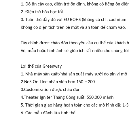
1. Độ tin cậy cao, điện trở ổn định, không có tiếng ồn điệ
2. Điện trở hóa học tốt
3. Tuân thủ đầy đủ với EU ROHS (không có chì, cadmium, 
Không có điện tích trên bề mặt và an toàn để chạm vào.
Tùy chỉnh được chào đón theo yêu cầu cụ thể của khách 
Vẽ, mẫu hoặc hình ảnh sẽ giúp ích rất nhiều cho chúng tôi
Lợi thế của Greenway
1. Nhà máy sản xuất/nhà sản xuất máy sưởi do pin vi mô
2.NoS-On-Line nhân viên hơn 150 ~ 200
3.Customization được chào đón
4.Theater Igniter Tháng Công suất: 550.000 mảnh
5. Thời gian giao hàng hoàn toàn cho các mô hình đã: 1-3
6. Các mẫu đánh lửa tinh thể