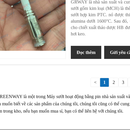
GRWAY là nhà sản xuất và cun
sưởi gốm kim loại (MCH) là thế 
sưởi hợp kim PTC. nó được thiê
alumina dưới 1600°C. Sau đó,
cho chiết xuất thảo dược HB đư
hơi keo.
Đọc thêm
Gửi yêu c
<
1
2
3
GREENWAY là một trong Máy sưởi hoạt động bằng pin nhà sản xuất và 
ạn muốn biết về các sản phẩm của chúng tôi, chúng tôi cũng có thể cu
trong kho, nếu bạn muốn mua sỉ, bạn có thể liên hệ với chúng tôi.