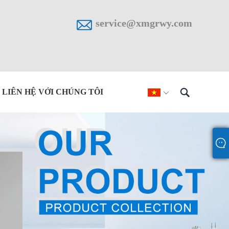

service@xmgrwy.com

LIÊN HỆ VỚI CHÚNG TÔI
