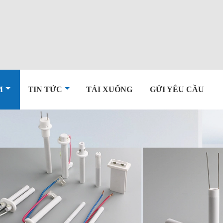
M
TIN TỨC
TẢI XUỐNG
GỬI YÊU CẦU