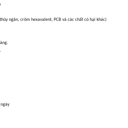
n
thủy ngân, crôm hexavalent, PCB và các chất có hại khác)
hàng.
.
 ngày