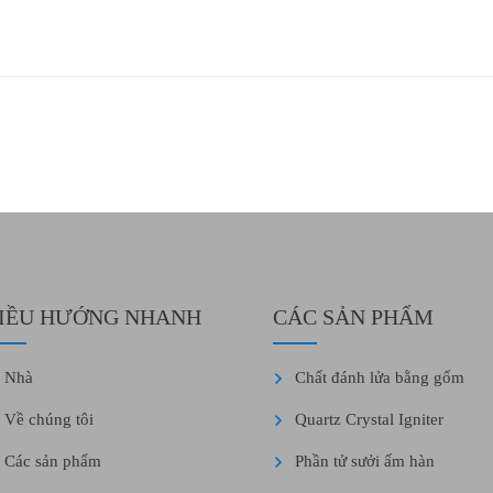
IỀU HƯỚNG NHANH
CÁC SẢN PHẨM
Nhà
Chất đánh lửa bằng gốm
Về chúng tôi
Quartz Crystal Igniter
Các sản phẩm
Phần tử sưởi ấm hàn