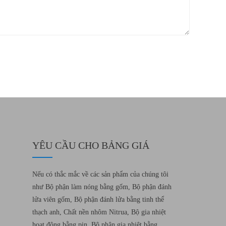
YÊU CẦU CHO BẢNG GIÁ
Nếu có thắc mắc về các sản phẩm của chúng tôi
như Bộ phận làm nóng bằng gốm, Bộ phận đánh
lửa viên gốm, Bộ phận đánh lửa bằng tinh thể
thạch anh, Chất nền nhôm Nitrua, Bộ gia nhiệt
hoạt động bằng pin, Bộ phận gia nhiệt bằng