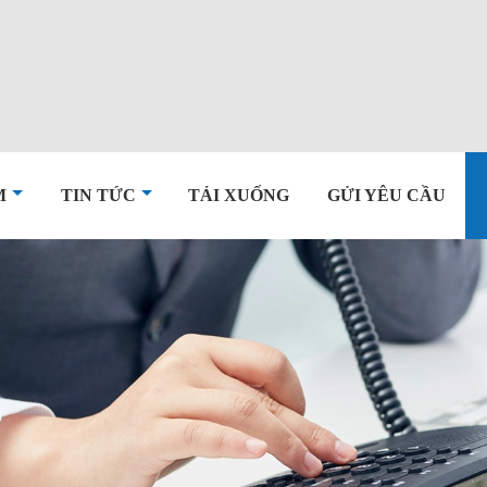
M
TIN TỨC
TẢI XUỐNG
GỬI YÊU CẦU