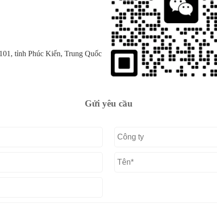
01, tỉnh Phúc Kiến, Trung Quốc
Gửi yêu cầu