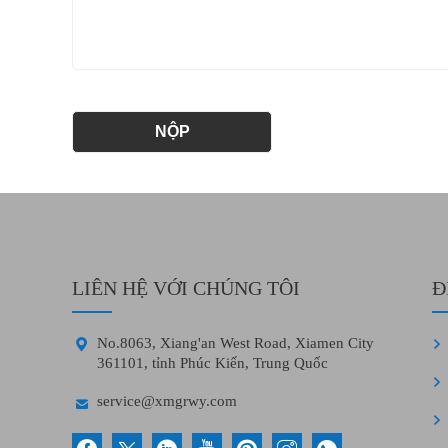
LIÊN HỆ VỚI CHÚNG TÔI
Đ

No.8063, Xiang'an West Road, Xiamen City
361101, tỉnh Phúc Kiến, Trung Quốc

service@xmgrwy.com