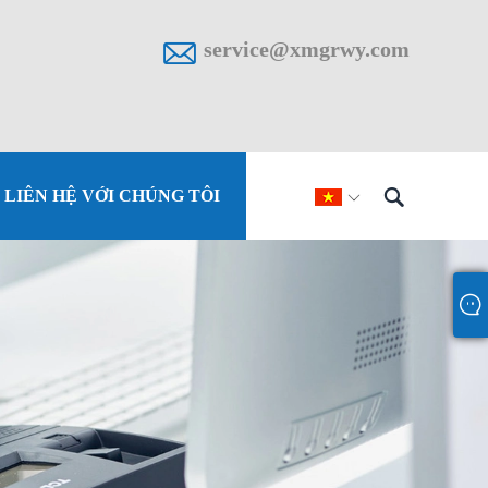

service@xmgrwy.com

LIÊN HỆ VỚI CHÚNG TÔI
