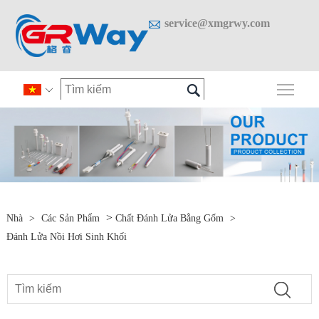

service@xmgrwy.com

Chuy

>
Nhà
>
Các Sản Phẩm
Chất Đánh Lửa Bằng Gốm
>
Đánh Lửa Nồi Hơi Sinh Khối