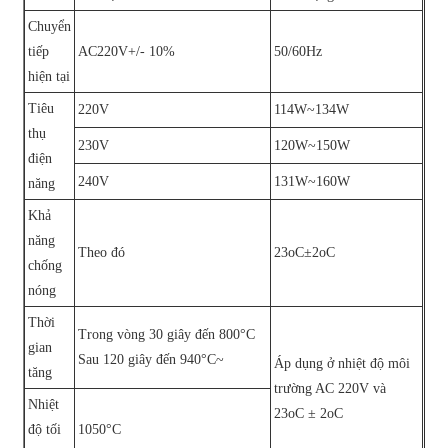
Chuyển
tiếp
AC220V+/- 10%
50/60Hz
hiện tại
Tiêu
220V
114W~134W
thụ
230V
120W~150W
điện
240V
131W~160W
năng
Khả
năng
Theo đó
23oC±2oC
chống
nóng
Thời
Trong vòng 30 giây đến 800°C
gian
Sau 120 giây đến 940°C~
Áp dụng ở nhiệt độ môi
tăng
trường AC 220V và
Nhiệt
23oC ± 2oC
độ tối
1050°C