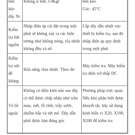
bền
Không ít hơn 3.0Kgf
bền kéo.
kéo
Góc: 45°C
dây Ni
Nhập điện áp cài đặt trong một
Lắp dây dẫn nhiệt vào
Kiểm
phút sẽ không xảy ra các hiện
thiết bị kiểm tra, sau đó
tra bật
tượng như không nóng, tỏa nhiệt
nhập điện áp quy định
nguồn
không đều và nổ.
trong một phút
Kiểm
tra sức
Máy kiểm tra: Máy kiểm
Khả năng chịu nhiệt: Theo đó
đề
tra điện trở thấp DC
kháng
Không có điều kiện nào sau đây
Phương pháp trực quan.
có thể được chấp nhận như trộn
Nếu khó phân biệt được
Vẻ bề
màu, nứt, lỗ chốt, trầy xước,
khuyết tật, hãy sử dụng
ngoài
nhiễm bẩn và sứt mẻ. Dây dẫn
kính hiển vi X20, X100,
phải được hàn đúng góc.
X200 để kiểm tra