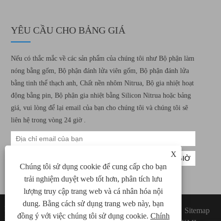
YÊU CẦU CHO BẢNG GIÁ
Nếu có thắc mắc về các sản phẩm của chúng tôi như Bộ phận làm
nóng bằng gốm, Bộ phận đánh lửa viên gốm, Bộ phận đánh lửa
bằng tinh thể thạch anh, Chất nền nhôm Nitrua, Bộ gia nhiệt hoạt
động bằng pin, Bộ phận gia nhiệt bằng Silicon Nitrua hoặc bảng
giá, vui lòng để lại email của bạn cho chúng tôi và chúng tôi sẽ
liên hệ trong vòng 24 giờ .
X
Chúng tôi sử dụng cookie để cung cấp cho bạn
trải nghiệm duyệt web tốt hơn, phân tích lưu
lượng truy cập trang web và cá nhân hóa nội
dung. Bằng cách sử dụng trang web này, bạn
Bản quyền © 2022 Xiamen Green Way Công
Links
Sitemap
đồng ý với việc chúng tôi sử dụng cookie.
Chính
nghệ Điện tử, Ltd. Tất cả các yếu tố sưởi ấm