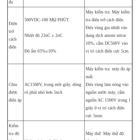
đa
Máy kiểm tra: Máy kiểm
500VDC-100 MΩ PHÚT.
tra điện trở cách điện.
Điện
Đưa vùng gia nhiệt vào
trở
Nhiệt độ 23oC ± 2oC
dung dịch amoni nitrat
cách
10%, cắm DC500V vào
điện
Độ ẩm 65%±10%
vị trí cách điện cực 5cm.
Máy kiểm tra: máy đo áp
suất.
Chịu
AC1500V, trong một giây, dòng
Đưa vùng làm nóng vào
được
rò phải nhỏ hơn 5mA
nguồn nước máy, cắm
điện áp
nguồn AC 1500V trong 1
giây ở vị trí cách điện
cực 5mm.
Kiểm
tra độ
Máy thử: Máy thử độ