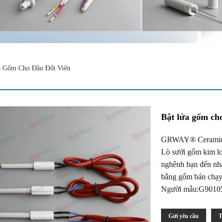
a Gốm Cho Đầu Đốt Viên
Bật lửa gốm cho
GRWAY® Ceramic Li
Lò sưởi gốm kim l
nghênh bạn đến nhà
bằng gốm bán chạy 
Người mẫu:G9010
Gửi yêu cầu
T