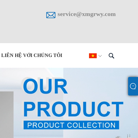

service@xmgrwy.com

LIÊN HỆ VỚI CHÚNG TÔI
