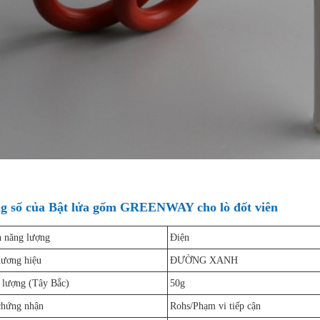
g số của Bật lửa gốm GREENWAY cho lò đốt viên
 năng lượng
Điện
hương hiệu
ĐƯỜNG XANH
 lượng (Tây Bắc)
50g
chứng nhận
Rohs/Phạm vi tiếp cận