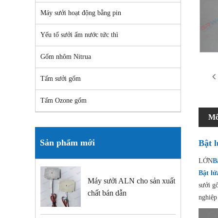
Máy sưởi hoạt động bằng pin
Yếu tố sưởi ấm nước tức thì
Gốm nhôm Nitrua
Tấm sưởi gốm
Tấm Ozone gốm
Mô
Sản phẩm mới
Bật l
LỚN
B
Bật lử
Máy sưởi ALN cho sản xuất
sưởi g
chất bán dẫn
nghiệp 