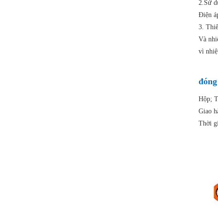
2.Sử d
Điện á
3. Thi
Và nhi
vì nhiệ
đóng
Hộp; T
Giao h
Thời g