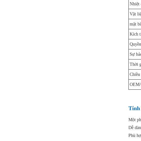
Nhiệt 
Vật li
mặt b
Kích 
Quyền
Sự bả
Thời g
Chiều 
OEM
Tính
Một ph
Dễ dàn
Phù hợ