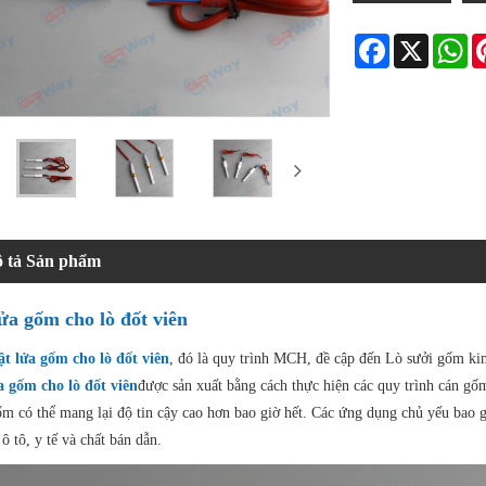
Facebook
X
Wh
 tả Sản phẩm
ửa gốm cho lò đốt viên
ật lửa gốm cho lò đốt viên
, đó là quy trình MCH, đề cập đến Lò sưởi gốm ki
a gốm cho lò đốt viên
được sản xuất bằng cách thực hiện các quy trình cán gố
ốm có thể mang lại độ tin cậy cao hơn bao giờ hết. Các ứng dụng chủ yếu bao 
ô tô, y tế và chất bán dẫn.