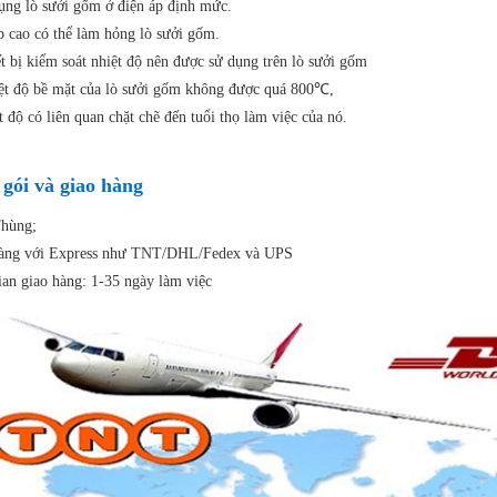
ụng lò sưởi gốm ở điện áp định mức.
p cao có thể làm hỏng lò sưởi gốm.
ết bị kiểm soát nhiệt độ nên được sử dụng trên lò sưởi gốm
ệt độ bề mặt của lò sưởi gốm không được quá 800℃,
t độ có liên quan chặt chẽ đến tuổi thọ làm việc của nó.
 gói và giao hàng
hùng;
àng với Express như TNT/DHL/Fedex và UPS
ian giao hàng: 1-35 ngày làm việc