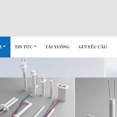
M
TIN TỨC
TẢI XUỐNG
GỬI YÊU CẦU