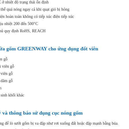
 ở nhiệt độ trạng thái ổn định
thể quá nóng ngay cả khi quạt gió bị hỏng
iện hoàn toàn không có tiếp xúc điện tiếp xúc
ịu nhiệt 200 đến 500°C
thủ quy định RoHS, REACH
lửa gốm GREENWAY cho ứng dụng đốt viên
ên gỗ
i viên gỗ
 viên gỗ
 dăm gỗ
m
 sinh khối khác
ý và thông báo sử dụng cục nóng gốm
ng để lò sưởi gốm bị va đập như rơi xuống đất hoặc đập mạnh bằng búa.