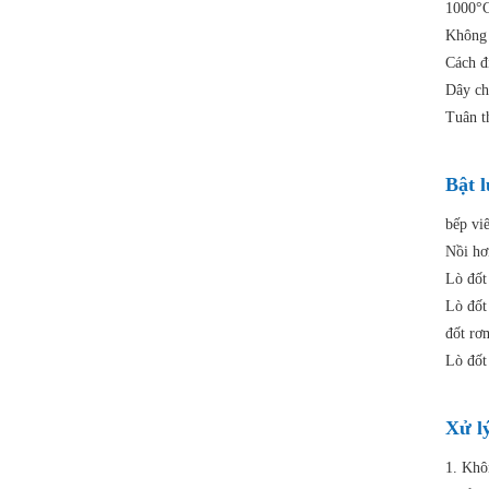
1000°C
Không 
Cách đ
Dây ch
Tuân 
Bật 
bếp vi
Nồi hơ
Lò đốt
Lò đốt
đốt rơ
Lò đốt
Xử l
1. Khô