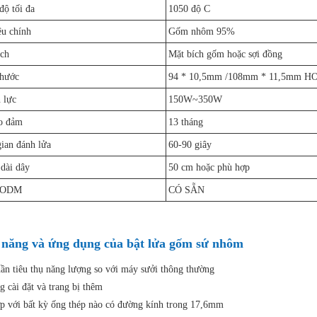
độ tối đa
1050 độ C
ệu chính
Gốm nhôm 95%
ích
Mặt bích gốm hoặc sợi đồng
thước
94 * 10,5mm /108mm * 11,5mm HO
 lực
150W~350W
o đảm
13 tháng
ian đánh lửa
60-90 giây
dài dây
50 cm hoặc phù hợp
/ODM
CÓ SẴN
 năng và ứng dụng của bật lửa gốm sứ nhôm
ần tiêu thụ năng lượng so với máy sưởi thông thường
g cài đặt và trang bị thêm
p với bất kỳ ống thép nào có đường kính trong 17,6mm