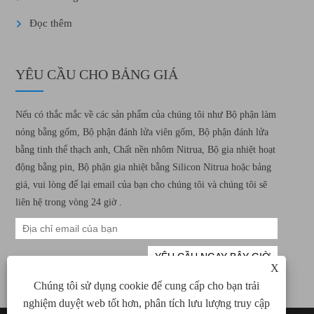
Đọc thêm
YÊU CẦU CHO BẢNG GIÁ
Nếu có thắc mắc về các sản phẩm của chúng tôi như Bộ phận làm
nóng bằng gốm, Bộ phận đánh lửa viên gốm, Bộ phận đánh lửa
bằng tinh thể thạch anh, Chất nền nhôm Nitrua, Bộ gia nhiệt hoạt
động bằng pin, Bộ phận gia nhiệt bằng Silicon Nitrua hoặc bảng
giá, vui lòng để lại email của bạn cho chúng tôi và chúng tôi sẽ
liên hệ trong vòng 24 giờ .
X
Chúng tôi sử dụng cookie để cung cấp cho bạn trải
nghiệm duyệt web tốt hơn, phân tích lưu lượng truy cập