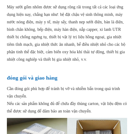
Máy sưởi gốm nhôm được sử dụng rộng rãi trong tất cả các loại ứng
dụng hiện nay, chẳng hạn như: bệ đặt chậu vệ sinh thông minh, máy
nước nóng điện, máy y tế, máy sấy, thanh nẹp sưởi điện, bàn là điện,
bình chân không, bếp điện, máy hàn điện, nắp capper, xi lanh UTR
thiết bị chống ngưng tụ, thiết bị vật lý trị liệu hồng ngoại, gia nhiệt
tiêm tĩnh mạch, gia nhiệt thức ăn nhanh, bể điều nhiệt nhỏ cho các bộ
phận tinh thể đặc biệt, cảm biến oxy hóa khí thải tự động, thiết bị gia
nhiệt công nghiệp và thiết bị gia nhiệt nhỏ, v.v.
đóng gói và giao hàng
Cần đóng gói phù hợp để tránh bị vỡ và nhiễm bẩn trong quá trình
vận chuyển.
Nếu các sản phẩm không đủ để chứa đầy thùng carton, vật liệu đệm có
thể được sử dụng để đảm bảo an toàn vận chuyển.