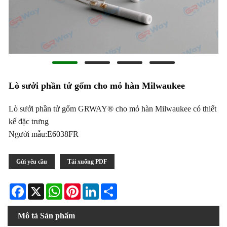
Lò sưởi phần tử gốm cho mỏ hàn Milwaukee
Lò sưởi phần tử gốm GRWAY® cho mỏ hàn Milwaukee có thiết
kế đặc trưng
Người mẫu:E6038FR
Gửi yêu cầu
Tải xuống PDF
Facebook
X
WhatsApp
Pinterest
LinkedIn
Share
Mô tả Sản phẩm