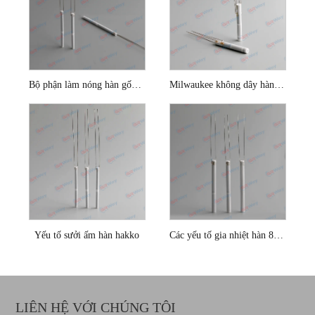
Bộ phận làm nóng hàn gốm 25w
Milwaukee không dây hàn không dây
Yếu tố sưởi ấm hàn hakko
Các yếu tố gia nhiệt hàn 80W
LIÊN HỆ VỚI CHÚNG TÔI