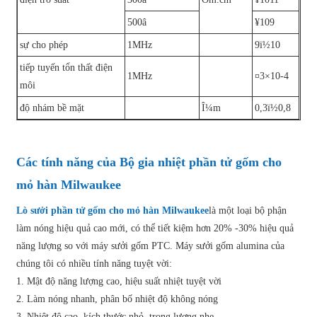
500â
¥109
sự cho phép
1MHz
9ï½10
tiếp tuyến tổn thất điện
1MHz
¤3×10-4
môi
độ nhám bề mặt
Î¼m
0,3ï½0,8
Các tính năng của Bộ gia nhiệt phần tử gốm cho
mỏ hàn Milwaukee
Lò sưởi phần tử gốm cho mỏ hàn Milwaukee
là một loại bộ phận
làm nóng hiệu quả cao mới, có thể tiết kiệm hơn 20% -30% hiệu quả
năng lượng so với máy sưởi gốm PTC. Máy sưởi gốm alumina của
chúng tôi có nhiều tính năng tuyệt vời:
1. Mật độ năng lượng cao, hiệu suất nhiệt tuyệt vời
2. Làm nóng nhanh, phân bố nhiệt độ không nóng
3. Nhiệt độ cao, kích thước nhỏ, trọng lượng nhẹ