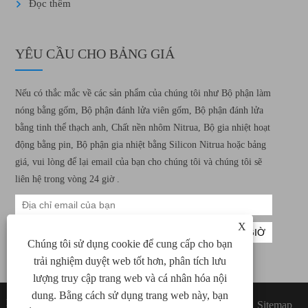
Đọc thêm
YÊU CẦU CHO BẢNG GIÁ
Nếu có thắc mắc về các sản phẩm của chúng tôi như Bộ phận làm
nóng bằng gốm, Bộ phận đánh lửa viên gốm, Bộ phận đánh lửa
bằng tinh thể thạch anh, Chất nền nhôm Nitrua, Bộ gia nhiệt hoạt
động bằng pin, Bộ phận gia nhiệt bằng Silicon Nitrua hoặc bảng
giá, vui lòng để lại email của bạn cho chúng tôi và chúng tôi sẽ
liên hệ trong vòng 24 giờ .
X
Chúng tôi sử dụng cookie để cung cấp cho bạn
trải nghiệm duyệt web tốt hơn, phân tích lưu
lượng truy cập trang web và cá nhân hóa nội
dung. Bằng cách sử dụng trang web này, bạn
Bản quyền © 2022 Xiamen Green Way Công
Links
Sitemap