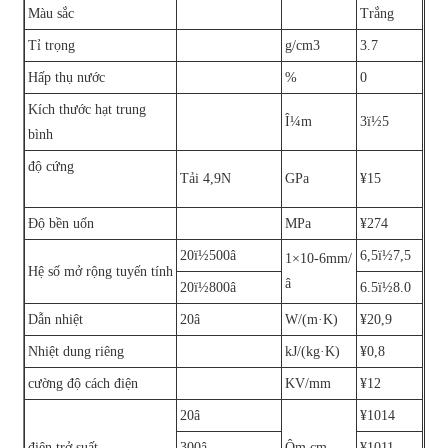
Màu sắc
Trắng
Tỉ trọng
g/cm3
3.7
Hấp thụ nước
%
0
Kích thước hạt trung
Î¼m
3ï½5
bình
độ cứng
Tải 4,9N
GPa
¥15
Độ bền uốn
MPa
¥274
20ï½500â
6,5ï½7,5
1×10-6mm/
Hệ số mở rộng tuyến tính
â
20ï½800â
6.5ï½8.0
Dẫn nhiệt
20â
W/(m·K)
¥20,9
Nhiệt dung riêng
kJ/(kg·K)
¥0,8
cường độ cách điện
KV/mm
¥12
20â
¥1014
điện trở suất
300â
Ôm.cm
¥1011