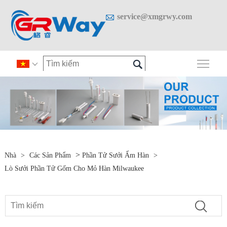

service@xmgrwy.com

Chuy

>
Nhà
>
Các Sản Phẩm
Phần Tử Sưởi Ấm Hàn
>
Lò Sưởi Phần Tử Gốm Cho Mỏ Hàn Milwaukee