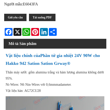
Người mẫu:E6043FA
Gửi yêu cầu
Tải xuống PDF
Facebook
X
WhatsApp
Pinterest
LinkedIn
Share
Mô tả Sản phẩm
Vật liệu chính của
Phần tử gia nhiệt 24V 90W cho
Hakko 942 Sation Sation Grway®
Thân máy sưởi: gốm alumina trắng và hàm lượng alumina không dưới
95%.
Ni-Wires: N6 Nin-Wires với 0,6mmmadameter.
Vật liệu hàn: AG72CU28