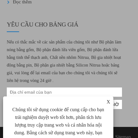
Đọc thêm
YÊU CẦU CHO BẢNG GIÁ
Nếu có thắc mắc về các sản phẩm của chúng tôi như Bộ phận làm
nóng bằng gốm, Bộ phận đánh lửa viên gốm, Bộ phận đánh lửa
bằng tinh thể thạch anh, Chất nền nhôm Nitrua, Bộ gia nhiệt hoạt
động bằng pin, Bộ phận gia nhiệt bằng Silicon Nitrua hoặc bảng
giá, vui lòng để lại email của bạn cho chúng tôi và chúng tôi sẽ
liên hệ trong vòng 24 giờ .
X
Chúng tôi sử dụng cookie để cung cấp cho bạn
trải nghiệm duyệt web tốt hơn, phân tích lưu
lượng truy cập trang web và cá nhân hóa nội
dung. Bằng cách sử dụng trang web này, bạn
Bản quyền © 2022 Xiamen Green Way Công
Links
Sitemap