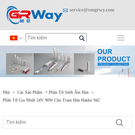

service@xmgrwy.com

Chuy

>
Nhà
>
Các Sản Phẩm
Phần Tử Sưởi Ấm Hàn
>
Phần Tử Gia Nhiệt 24V 90W Cho Trạm Hàn Hakko 942