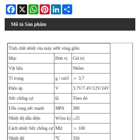
Facebook
X
WhatsApp
Pinterest
LinkedIn
Share
Mô tả Sản phẩm
Tính chất nhiệt của máy sưởi vòng gốm
Mục
Đơn vị
Giá trị
Vật liệu
Nhôm
Tỉ trọng
g / cm3
＞ 3,7
Điện áp
V
3,7V/7.4V/12V/24V
Sức chống cự
Ω
Theo đó
Uốn cong sức mạnh
MPA
300
Nhiệt độ dẫn điện
W/(m.k)
≥25
Cách nhiệt Sức chống cự
MΩ
＞ 100
Nhiệt độ
℃
350