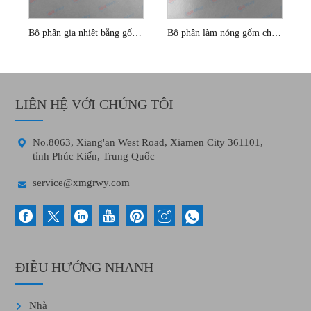
Bộ phận gia nhiệt bằng gốm của máy in 3d siêu nhỏ
Bộ phận làm nóng gốm cho máy in 3d
LIÊN HỆ VỚI CHÚNG TÔI

No.8063, Xiang'an West Road, Xiamen City 361101,
tỉnh Phúc Kiến, Trung Quốc

service@xmgrwy.com
ĐIỀU HƯỚNG NHANH
Nhà