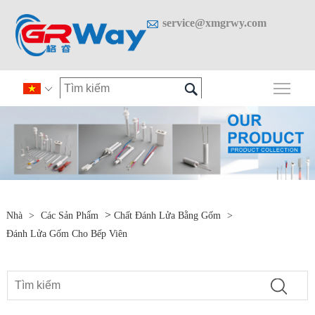

service@xmgrwy.com

Chuy

>
Nhà
>
Các Sản Phẩm
Chất Đánh Lửa Bằng Gốm
>
Đánh Lửa Gốm Cho Bếp Viên