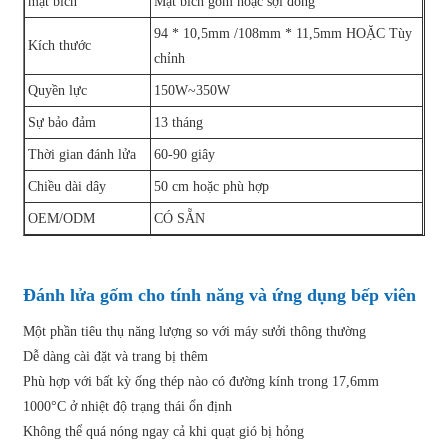
mặt bích
Mặt bích gốm hoặc sợi đồng
94 * 10,5mm /108mm * 11,5mm HOẶC Tùy
Kích thước
chỉnh
Quyền lực
150W~350W
Sự bảo đảm
13 tháng
Thời gian đánh lửa
60-90 giây
Chiều dài dây
50 cm hoặc phù hợp
OEM/ODM
CÓ SẴN
Đánh lửa gốm cho tính năng và ứng dụng bếp viên
Một phần tiêu thụ năng lượng so với máy sưởi thông thường
Dễ dàng cài đặt và trang bị thêm
Phù hợp với bất kỳ ống thép nào có đường kính trong 17,6mm
1000°C ở nhiệt độ trạng thái ổn định
Không thể quá nóng ngay cả khi quạt gió bị hỏng