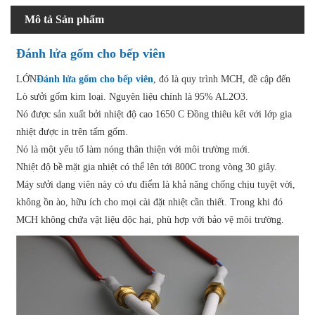
Mô tả Sản phẩm
Đánh lửa gốm cho bếp viên
LỚN
Đánh lửa gốm cho bếp viên
, đó là quy trình MCH, đề cập đến
Lò sưởi gốm kim loại. Nguyên liệu chính là 95% AL2O3.
Nó được sản xuất bởi nhiệt độ cao 1650 C Đồng thiêu kết với lớp gia
nhiệt được in trên tấm gốm.
Nó là một yếu tố làm nóng thân thiện với môi trường mới.
Nhiệt độ bề mặt gia nhiệt có thể lên tới 800C trong vòng 30 giây.
Máy sưởi dạng viên này có ưu điểm là khả năng chống chịu tuyệt vời,
không ồn ào, hữu ích cho mọi cài đặt nhiệt cần thiết. Trong khi đó
MCH không chứa vật liệu độc hại, phù hợp với bảo vệ môi trường.