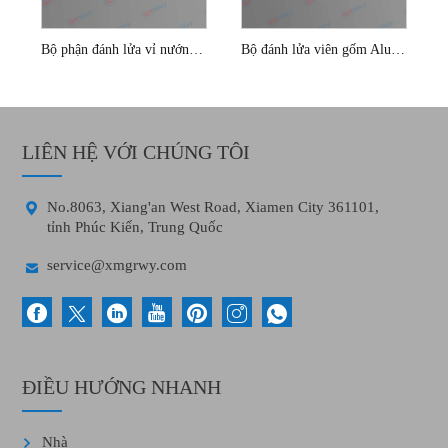
Bộ phận đánh lửa vỉ nướng bằng gốm
Bộ đánh lửa viên gốm Alumina bằng sợi đồng
LIÊN HỆ VỚI CHÚNG TÔI

No.8063, Xiang'an West Road, Xiamen City 361101,
tỉnh Phúc Kiến, Trung Quốc

service@xmgrwy.com
ĐIỀU HƯỚNG NHANH
Nhà