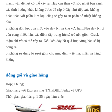
mạch. vấn đề nứt có thể xảy ra. Hãy cẩn thận với sốc nhiệt bên cạnh
các tình huống khác không được đề cập ở đây như tiếp xúc không
hoàn toàn với phần kim loại cũng sẽ gây ra sự phân bổ nhiệt không
đều.
2.Không dồn lực quá mức vào dây Ni và khu vực hàn..Nếu dây Ni bị
uốn cong nhiều lần, các điểm tập trung lực sẽ trở nên giòn. Crack
thậm chí vỡ có thể xảy ra. Nếu kéo dây Ni quá lực, vùng hàn sẽ bị
bong ra.
3.Không sử dụng lò sưởi gốm cho mục đích y tế, hạt nhân và hàng
không.
đóng gói và giao hàng
Hộp; Thùng;
Giao hàng với Express như TNT/DHL/Fedex và UPS
Thời gian giao hàng: 1-35 ngày làm việc