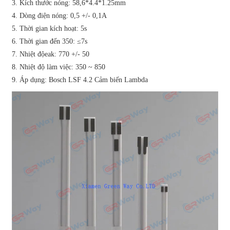
3. Kích thước nóng: 58,6*4.4*1.25mm
4. Dòng điện nóng: 0,5 +/- 0,1A
5. Thời gian kích hoạt: 5s
6. Thời gian đến 350: ≤7s
7. Nhiệt độeak: 770 +/- 50
8. Nhiệt độ làm việc: 350 ~ 850
9. Áp dụng: Bosch LSF 4.2 Cảm biến Lambda