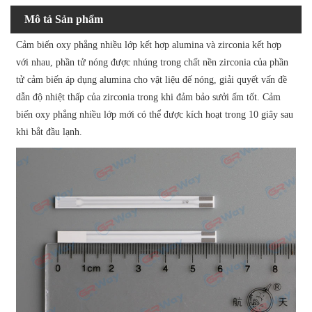
Mô tả Sản phẩm
Cảm biến oxy phẳng nhiều lớp kết hợp alumina và zirconia kết hợp
với nhau, phần tử nóng được nhúng trong chất nền zirconia của phần
tử cảm biến áp dụng alumina cho vật liệu đế nóng, giải quyết vấn đề
dẫn độ nhiệt thấp của zirconia trong khi đảm bảo sưởi ấm tốt. Cảm
biến oxy phẳng nhiều lớp mới có thể được kích hoạt trong 10 giây sau
khi bắt đầu lạnh.