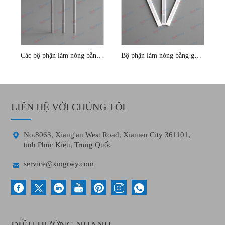
Các bộ phận làm nóng bằng gốm cảm biến oxy 13v
Bộ phận làm nóng bằng gốm cảm biến oxy phẳng
LIÊN HỆ VỚI CHÚNG TÔI

No.8063, Xiang'an West Road, Xiamen City 361101,
tỉnh Phúc Kiến, Trung Quốc

service@xmgrwy.com