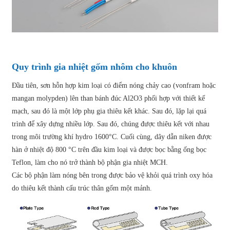
Quy trình gia nhiệt gốm nhôm cho khuôn
Đầu tiên, sơn hỗn hợp kim loại có điểm nóng chảy cao (vonfram hoặc
mangan molypden) lên than bánh đúc Al2O3 phối hợp với thiết kế
mạch, sau đó là một lớp phụ gia thiêu kết khác. Sau đó, lặp lại quá
trình để xây dựng nhiều lớp. Sau đó, chúng được thiêu kết với nhau
trong môi trường khí hydro 1600°C. Cuối cùng, dây dẫn niken được
hàn ở nhiệt độ 800 °C trên đầu kim loại và được bọc bằng ống bọc
Teflon, làm cho nó trở thành bộ phận gia nhiệt MCH.
Các bộ phận làm nóng bên trong được bảo vệ khỏi quá trình oxy hóa
do thiêu kết thành cấu trúc thân gốm một mảnh.