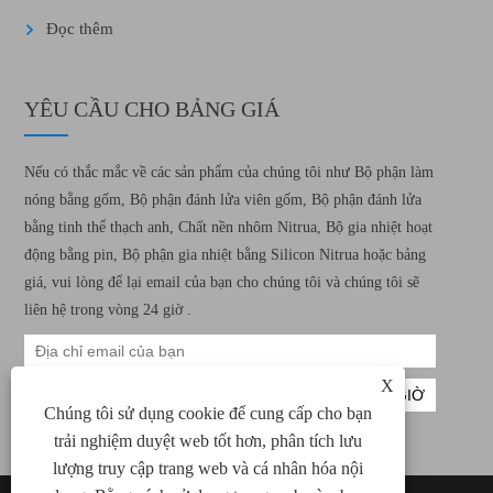
Đọc thêm
YÊU CẦU CHO BẢNG GIÁ
Nếu có thắc mắc về các sản phẩm của chúng tôi như Bộ phận làm
nóng bằng gốm, Bộ phận đánh lửa viên gốm, Bộ phận đánh lửa
bằng tinh thể thạch anh, Chất nền nhôm Nitrua, Bộ gia nhiệt hoạt
động bằng pin, Bộ phận gia nhiệt bằng Silicon Nitrua hoặc bảng
giá, vui lòng để lại email của bạn cho chúng tôi và chúng tôi sẽ
liên hệ trong vòng 24 giờ .
X
Chúng tôi sử dụng cookie để cung cấp cho bạn
trải nghiệm duyệt web tốt hơn, phân tích lưu
lượng truy cập trang web và cá nhân hóa nội