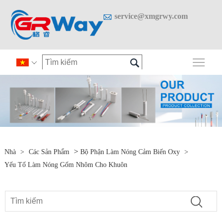

service@xmgrwy.com

Chuy

>
Nhà
>
Các Sản Phẩm
Bộ Phận Làm Nóng Cảm Biến Oxy
>
Yếu Tố Làm Nóng Gốm Nhôm Cho Khuôn