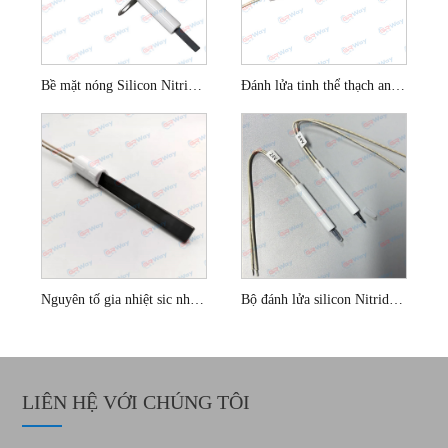
Bề mặt nóng Silicon Nitride SI3N4 đánh lửa cho các bể bơi
Đánh lửa tinh thể thạch anh 300W cho nồi hơi sinh khối
Nguyên tố gia nhiệt sic nhiệt độ cao cho nồi hơi nhiên liệu rắn
Bộ đánh lửa silicon Nitride bề mặt nóng cho bếp gas
LIÊN HỆ VỚI CHÚNG TÔI