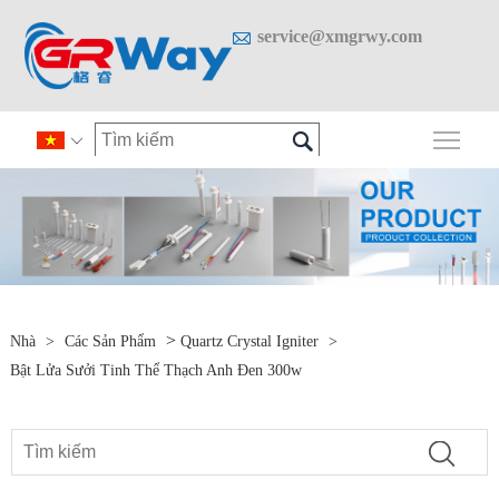

service@xmgrwy.com

Chuy

>
Nhà
>
Các Sản Phẩm
Quartz Crystal Igniter
>
Bật Lửa Sưởi Tinh Thể Thạch Anh Đen 300w