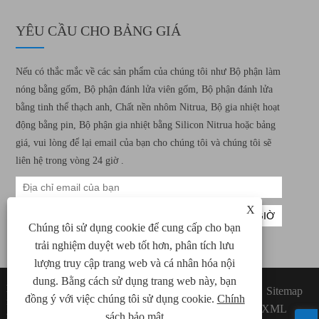
YÊU CẦU CHO BẢNG GIÁ
Nếu có thắc mắc về các sản phẩm của chúng tôi như Bộ phận làm
nóng bằng gốm, Bộ phận đánh lửa viên gốm, Bộ phận đánh lửa
bằng tinh thể thạch anh, Chất nền nhôm Nitrua, Bộ gia nhiệt hoạt
động bằng pin, Bộ phận gia nhiệt bằng Silicon Nitrua hoặc bảng
giá, vui lòng để lại email của bạn cho chúng tôi và chúng tôi sẽ
liên hệ trong vòng 24 giờ .
X
Chúng tôi sử dụng cookie để cung cấp cho bạn
trải nghiệm duyệt web tốt hơn, phân tích lưu
lượng truy cập trang web và cá nhân hóa nội
dung. Bằng cách sử dụng trang web này, bạn
Bản quyền © 2022 Xiamen Green Way Công
Links
Sitemap
đồng ý với việc chúng tôi sử dụng cookie.
Chính
nghệ Điện tử, Ltd. Tất cả các yếu tố sưởi ấm
RSS
XML
gốm, quyền đánh lửa viên gốm được bảo lưu.
sách bảo mật