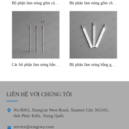
Bộ phận làm nóng gốm cảm biến oxy 1ohm Silicon Nitride
Bộ phận làm nóng gốm cho cảm biến oxy ô tô
Các bộ phận làm nóng bằng gốm cảm biến oxy 13v
Bộ phận làm nóng bằng gốm cảm biến oxy phẳng
LIÊN HỆ VỚI CHÚNG TÔI

No.8063, Xiang'an West Road, Xiamen City 361101,
tỉnh Phúc Kiến, Trung Quốc

service@xmgrwy.com