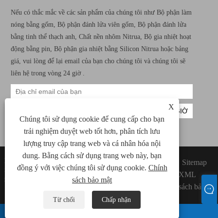
Nếu có thắc mắc về các sản phẩm của chúng tôi như Bộ phận làm
nóng bằng gốm, Bộ phận đánh lửa viên gốm, Bộ phận đánh lửa
bằng tinh thể thạch anh, Chất nền nhôm Nitrua, Bộ gia nhiệt hoạt
động bằng pin, Bộ phận gia nhiệt bằng Silicon Nitrua hoặc bảng
giá, vui lòng để lại email của bạn cho chúng tôi và chúng tôi sẽ
liên hệ trong vòng 24 giờ .
X
Chúng tôi sử dụng cookie để cung cấp cho bạn
trải nghiệm duyệt web tốt hơn, phân tích lưu
lượng truy cập trang web và cá nhân hóa nội
dung. Bằng cách sử dụng trang web này, bạn
Bản quyền © 2022 Xiamen Green Way Công
Links
Sitemap
đồng ý với việc chúng tôi sử dụng cookie.
Chính
nghệ Điện tử, Ltd. Tất cả các yếu tố sưởi ấm
RSS
XML
gốm, quyền đánh lửa viên gốm được bảo lưu.
sách bảo mật
Chính sách bảo
mật
Từ chối
Chấp nhận
whatsapp
E-mail