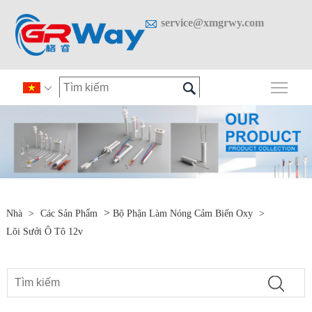

service@xmgrwy.com

Chuy

>
Nhà
>
Các Sản Phẩm
Bộ Phận Làm Nóng Cảm Biến Oxy
>
Lõi Sưởi Ô Tô 12v