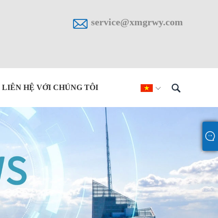

service@xmgrwy.com

LIÊN HỆ VỚI CHÚNG TÔI
