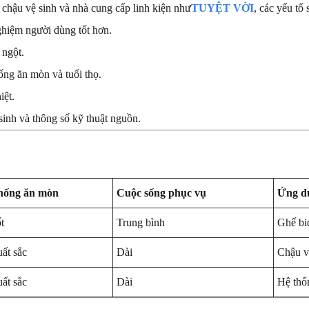
 chậu vệ sinh và nhà cung cấp linh kiện như
TUYỆT VỜI
, các yếu tố
ghiệm người dùng tốt hơn.
 ngột.
ống ăn mòn và tuổi thọ.
iệt.
sinh và thông số kỹ thuật nguồn.
hống ăn mòn
Cuộc sống phục vụ
Ứng dụ
t
Trung bình
Ghế bid
ất sắc
Dài
Chậu v
ất sắc
Dài
Hệ thố