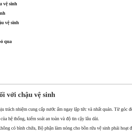
 vệ sinh
inh
u vệ sinh
bỏ qua
i với chậu vệ sinh
chịu trách nhiệm cung cấp nước ấm ngay lập tức và nhất quán. Từ góc 
của hệ thống, kiểm soát an toàn và độ tin cậy lâu dài.
ế không có bình chứa, Bộ phận làm nóng cho bồn rửa vệ sinh phải hoạt độ