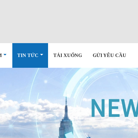
M
TIN TỨC
TẢI XUỐNG
GỬI YÊU CẦU