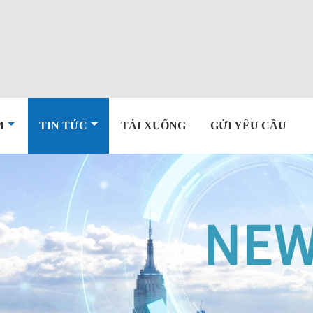
M
TIN TỨC
TẢI XUỐNG
GỬI YÊU CẦU