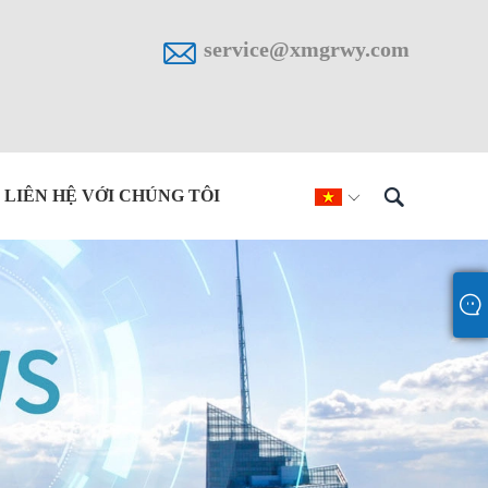

service@xmgrwy.com

LIÊN HỆ VỚI CHÚNG TÔI
